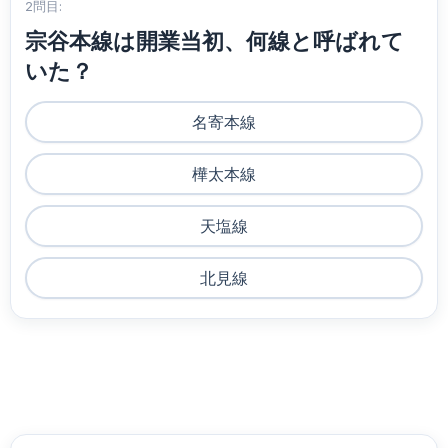
2問目:
宗谷本線は開業当初、何線と呼ばれて
いた？
名寄本線
樺太本線
天塩線
北見線