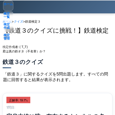
ホーム
検定
一覧
ホーム
>
クイズ
>
鉄道検定３
検定
作成
【鉄道３のクイズに挑戦！】鉄道検定
３
検定
管理
検定作成者:
( T_T)
ゲスト
▾
君は真の鉄オタ（不名誉）か？
鉄道３のクイズ
「鉄道３」に関するクイズを5問出題します。すべての問
題に回答すると結果が表示されます。
正解率: 19.1%
1問目: