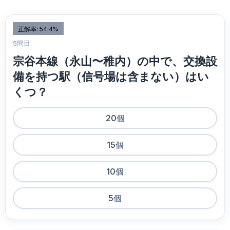
正解率: 54.4%
5問目:
宗谷本線（永山〜稚内）の中で、交換設
備を持つ駅（信号場は含まない）はい
くつ？
20個
15個
10個
5個