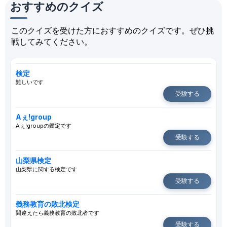
おすすめのクイズ
このクイズを受けた方におすすめのクイズです。ぜひ挑
戦してみてください。
検定
難しいです
受験する
Aぇ!group
Aぇ!groupの鑑定です
受験する
山梨県検定
山梨県に関する検定です
受験する
義務教育の敗北検定
間違えたら義務教育の敗北者です
受験する