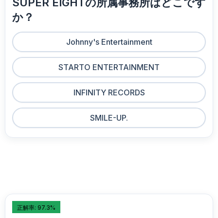
SUPER EIGHTの所属事務所はどこです
か？
Johnny's Entertainment
STARTO ENTERTAINMENT
INFINITY RECORDS
SMILE-UP.
正解率: 97.3%