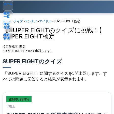
ホーム
検定
一覧
ホーム
>
クイズ
>
エンタメ
>
アイドル
>
SUPER EIGHT検定
検定
作成
【SUPER EIGHTのクイズに挑戦！】
SUPER EIGHT検定
検定
管理
検定作成者:
匿名
ゲスト
▾
SUPER EIGHTについて出題します。
SUPER EIGHTのクイズ
「SUPER EIGHT」に関するクイズを5問出題します。す
べての問題に回答すると結果が表示されます。
正解率: 92.9%
1問目: