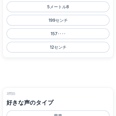
5メートル8
199センチ
157‥‥
12センチ
3問目:
好きな声のタイプ
萠声