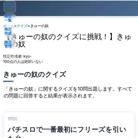
ホーム
検定
一覧
ホーム
>
クイズ
>
きゅーの奴
検定
作成
【きゅーの奴のクイズに挑戦！】きゅ
ーの奴
検定
管理
検定作成者:
kyu-
ゲスト
▾
100点の人は絶対いない
きゅーの奴のクイズ
「きゅーの奴」に関するクイズを10問出題します。すべて
の問題に回答すると結果が表示されます。
1問目:
パチスロで一番最初にフリーズを引い