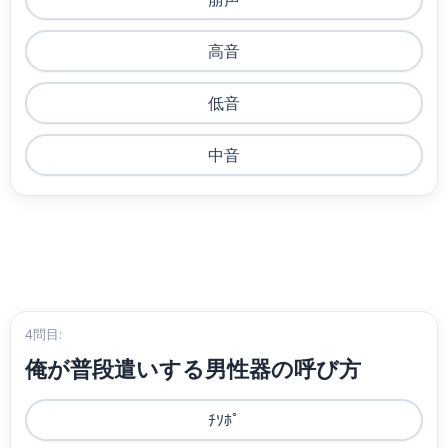
高音
低音
中音
4問目:
俺が普段遣いする男性器の呼び方
ﾁｿﾎﾟ