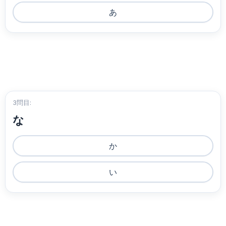
あ
3問目:
な
か
い