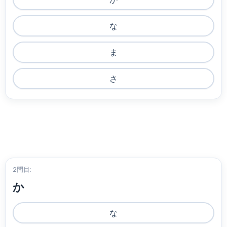
な
ま
さ
2問目:
か
な