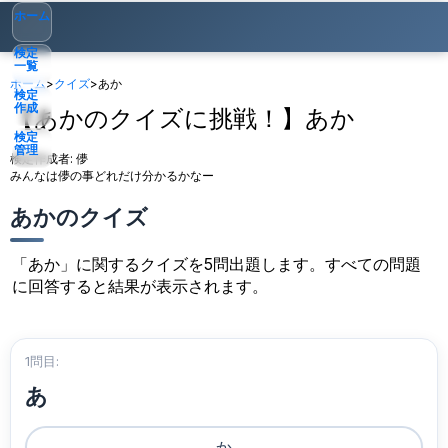
ホーム
検定
一覧
ホーム
>
クイズ
>
あか
検定
作成
【あかのクイズに挑戦！】あか
検定
管理
検定作成者:
儚
みんなは儚の事どれだけ分かるかなー
ゲスト
▾
あかのクイズ
「あか」に関するクイズを5問出題します。すべての問題
に回答すると結果が表示されます。
1問目:
あ
か