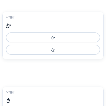
4問目:
か
か
な
5問目:
さ