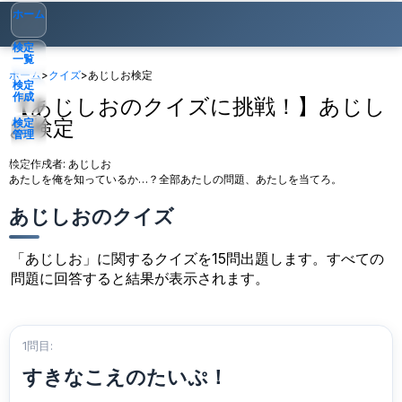
ホーム
検定
一覧
ホーム
>
クイズ
>
あじしお検定
検定
作成
【あじしおのクイズに挑戦！】あじし
お検定
検定
管理
検定作成者:
あじしお
ゲスト
▾
あたしを俺を知っているか…？全部あたしの問題、あたしを当てろ。
あじしおのクイズ
「あじしお」に関するクイズを15問出題します。すべての
問題に回答すると結果が表示されます。
1問目:
すきなこえのたいぷ！