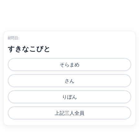
8問目:
すきなこびと
そらまめ
さん
りぼん
上記三人全員