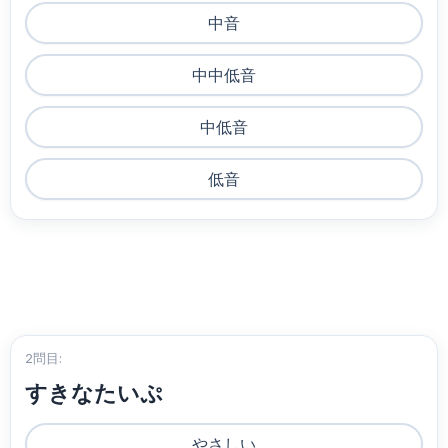
中音
中中低音
中低音
低音
2問目:
すきなたいぷ
やさしい