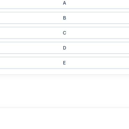
A
B
C
D
E