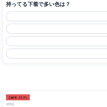
持ってる下着で多い色は？
正解率: 33.3%
3問目: