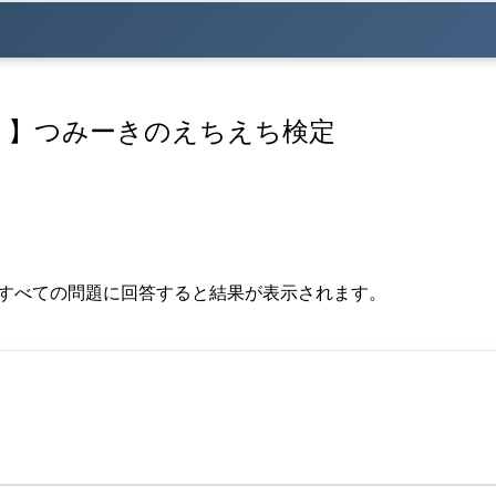
！】つみーきのえちえち検定
。すべての問題に回答すると結果が表示されます。