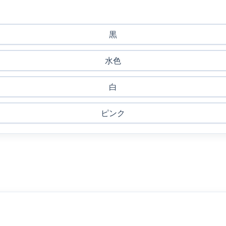
黒
水色
白
ピンク