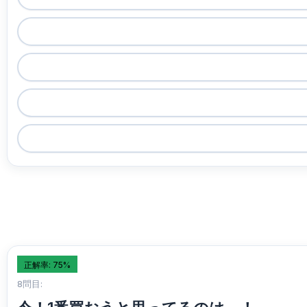
正解率: 75%
8問目: