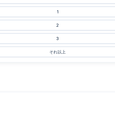
1
2
3
それ以上