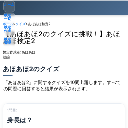
ホーム
検定
一覧
ホーム
>
クイズ
>
あほあほ検定2
検定
作成
【あほあほ2のクイズに挑戦！】あほ
あほ検定2
検定
管理
検定作成者:
あほあほ
ゲスト
▾
続編
あほあほ2のクイズ
「あほあほ2」に関するクイズを10問出題します。すべて
の問題に回答すると結果が表示されます。
1問目:
身長は？