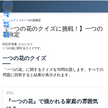
ホーム
検定
一覧
ホーム
>
クイズ
>
一つの花検定
検定
作成
【一つの花のクイズに挑戦！】一つの
花検定
検定
管理
検定作成者:
とらじろう
ゲスト
▾
一つの花に関するクイズです。
一つの花のクイズ
「一つの花」に関するクイズを10問出題します。すべての
問題に回答すると結果が表示されます。
1問目:
『一つの花』で描かれる家庭の雰囲気