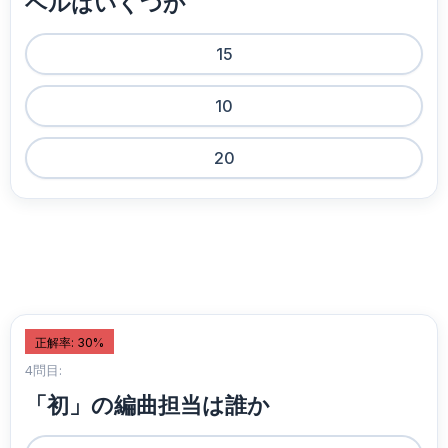
ベルはいくつか
15
10
20
正解率: 30%
4問目:
「初」の編曲担当は誰か