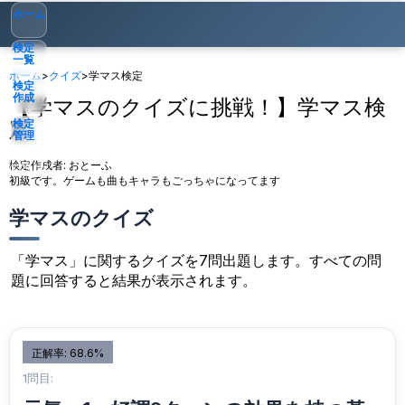
ホーム
検定
一覧
ホーム
>
クイズ
>
学マス検定
検定
作成
【学マスのクイズに挑戦！】学マス検
定
検定
管理
検定作成者:
おとーふ
ゲスト
▾
初級です。ゲームも曲もキャラもごっちゃになってます
学マスのクイズ
「学マス」に関するクイズを7問出題します。すべての問
題に回答すると結果が表示されます。
正解率: 68.6%
1問目: