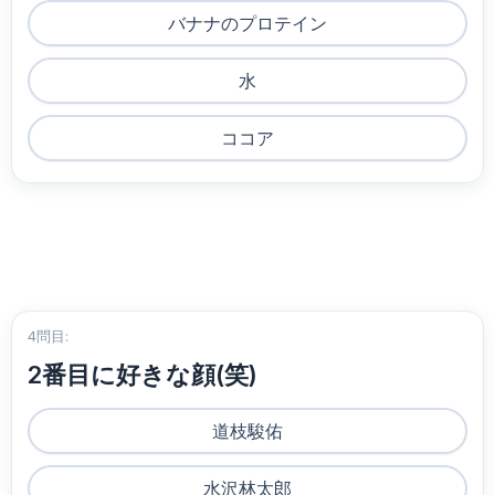
バナナのプロテイン
水
ココア
4問目:
2番目に好きな顔(笑)
道枝駿佑
水沢林太郎