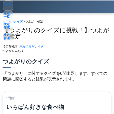
ホーム
検定
一覧
ホーム
>
クイズ
>
つよがり検定
検定
作成
【つよがりのクイズに挑戦！】つよが
り検定
検定
管理
検定作成者:
溺れて愛だいすき
ゲスト
▾
つよがりんちょ
つよがりのクイズ
「つよがり」に関するクイズを6問出題します。すべての
問題に回答すると結果が表示されます。
1問目:
いちばん好きな食べ物