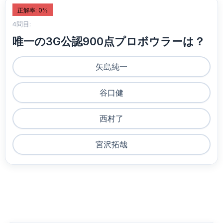
正解率: 0%
4問目:
唯一の3G公認900点プロボウラーは？
矢島純一
谷口健
西村了
宮沢拓哉