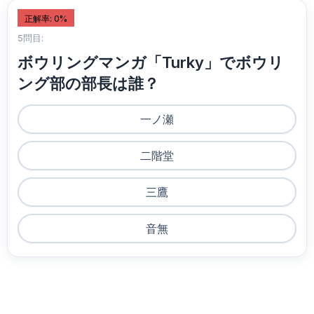
正解率: 0%
5問目:
ボウリングマンガ「Turky」でボウリ
ング部の部長は誰？
一ノ瀬
二階堂
三鷹
音無