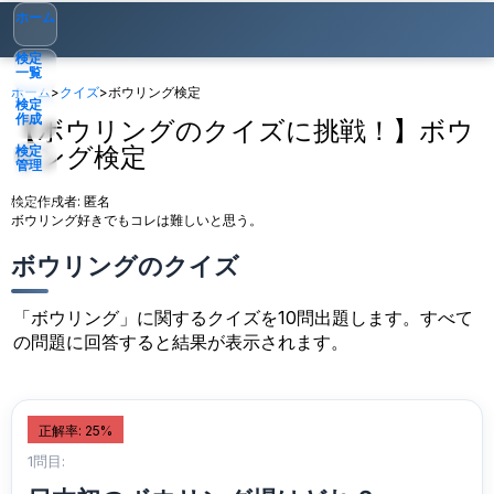
ホーム
検定
一覧
ホーム
>
クイズ
>
ボウリング検定
検定
作成
【ボウリングのクイズに挑戦！】ボウ
リング検定
検定
管理
検定作成者:
匿名
ゲスト
▾
ボウリング好きでもコレは難しいと思う。
ボウリングのクイズ
「ボウリング」に関するクイズを10問出題します。すべて
の問題に回答すると結果が表示されます。
正解率: 25%
1問目: