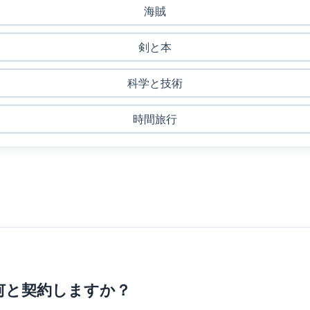
海賊
剣と本
科学と技術
時間旅行
何と契約しますか？