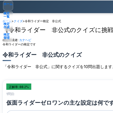
ホーム
検定
一覧
ホーム
>
クイズ
>
令和ライダー検定 非公式
検定
作成
【令和ライダー 非公式のクイズに挑
検定
管理
検定作成者:
カナヘビ
令和ライダーの検定です
ゲスト
▾
令和ライダー 非公式のクイズ
「令和ライダー 非公式」に関するクイズを10問出題しま
正解率: 88.2%
1問目:
仮面ライダーゼロワンの主な設定は何で