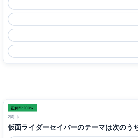
正解率: 100%
2問目:
仮面ライダーセイバーのテーマは次のう