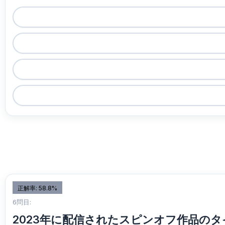
正解率: 58.8%
6問目:
2023年に配信されたスピンオフ作品の