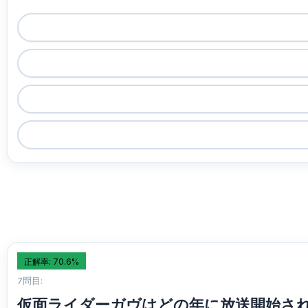
正解率: 70.6%
7問目:
仮面ライダーガヴはどの年に放送開始さ