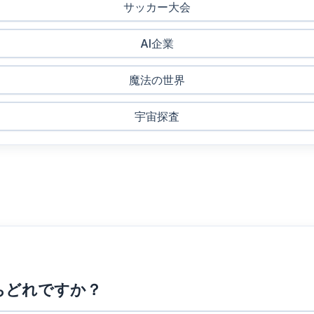
サッカー大会
AI企業
魔法の世界
宇宙探査
ちどれですか？