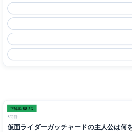
正解率: 88.2%
5問目:
仮面ライダーガッチャードの主人公は何