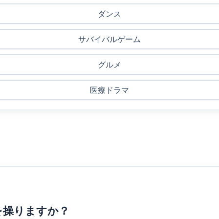
ダンス
サバイバルゲーム
グルメ
医療ドラマ
を操りますか？