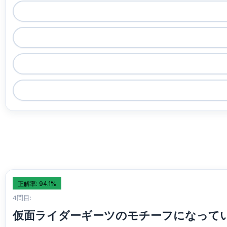
正解率: 94.1%
4問目:
仮面ライダーギーツのモチーフになって