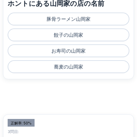
ホントにある山岡家の店の名前
豚骨ラーメン山岡家
餃子の山岡家
お寿司の山岡家
蕎麦の山岡家
正解率: 50%
3問目: