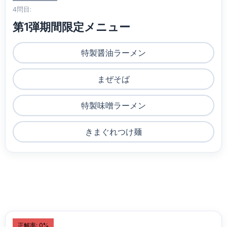
4問目:
第1弾期間限定メニュー
特製醤油ラーメン
まぜそば
特製味噌ラーメン
きまぐれつけ麺
正解率: 0%