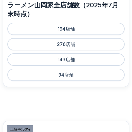
ラーメン山岡家全店舗数（2025年7月
末時点）
194店舗
276店舗
143店舗
94店舗
正解率: 50%