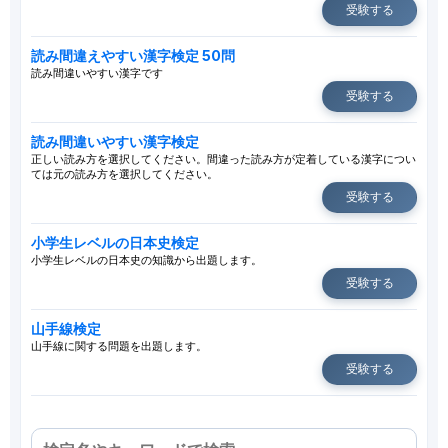
受験する
読み間違えやすい漢字検定 50問
読み間違いやすい漢字です
受験する
読み間違いやすい漢字検定
正しい読み方を選択してください。間違った読み方が定着している漢字につい
ては元の読み方を選択してください。
受験する
小学生レベルの日本史検定
小学生レベルの日本史の知識から出題します。
受験する
山手線検定
山手線に関する問題を出題します。
受験する