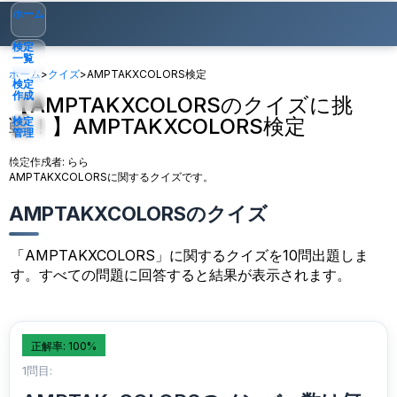
ホーム
検定
一覧
ホーム
>
クイズ
>
AMPTAKXCOLORS検定
検定
作成
【AMPTAKXCOLORSのクイズに挑
戦！】AMPTAKXCOLORS検定
検定
管理
検定作成者:
らら
ゲスト
▾
AMPTAKXCOLORSに関するクイズです。
AMPTAKXCOLORSのクイズ
「AMPTAKXCOLORS」に関するクイズを10問出題しま
す。すべての問題に回答すると結果が表示されます。
正解率: 100%
1問目: