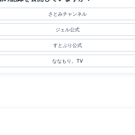
さとみチャンネル
ジェル公式
すとぷり公式
ななもり。TV