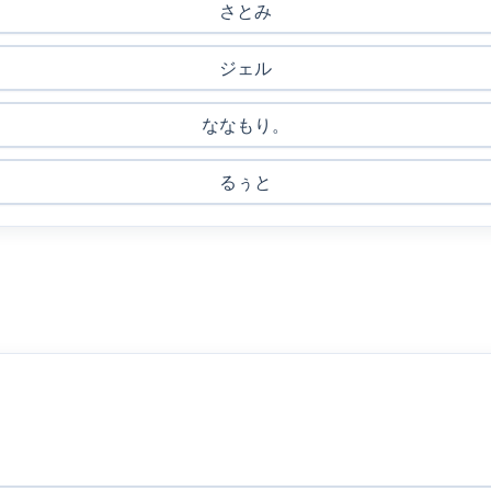
さとみ
ジェル
ななもり。
るぅと