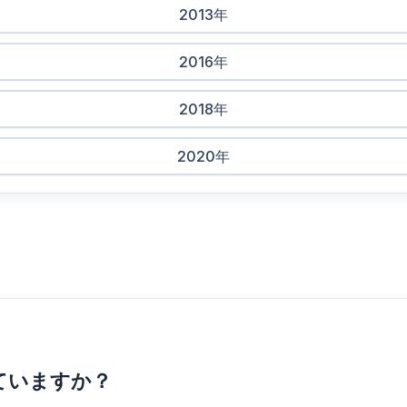
2013年
2016年
2018年
2020年
ていますか？