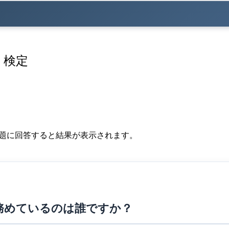
り検定
問題に回答すると結果が表示されます。
務めているのは誰ですか？