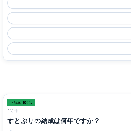
正解率: 100%
2問目:
すとぷりの結成は何年ですか？