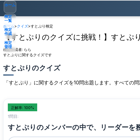
ホーム
検定
一覧
ホーム
>
クイズ
>
すとぷり検定
検定
作成
【すとぷりのクイズに挑戦！】すとぷ
検定
管理
検定作成者:
らら
すとぷりに関するクイズです
ゲスト
▾
すとぷりのクイズ
「すとぷり」に関するクイズを10問出題します。すべての
正解率: 100%
1問目:
すとぷりのメンバーの中で、リーダーを