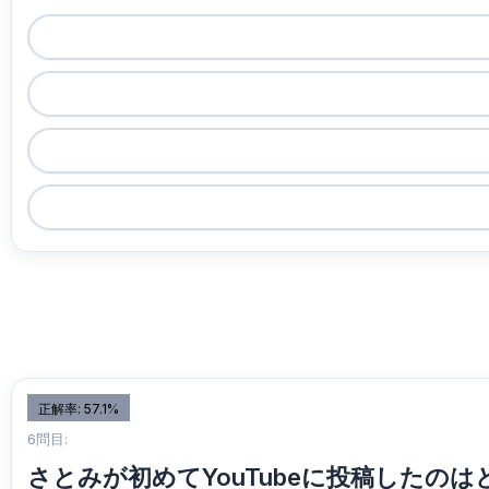
正解率: 57.1%
6問目:
さとみが初めてYouTubeに投稿したの