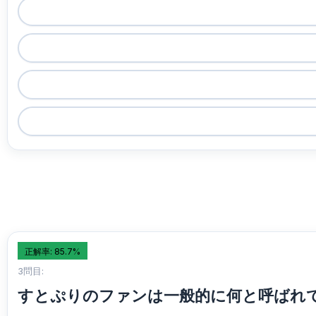
正解率: 85.7%
3問目:
すとぷりのファンは一般的に何と呼ばれ