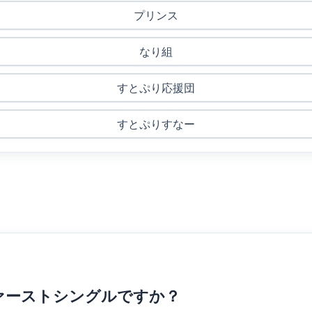
プリンス
なり組
すとぷり応援団
すとぷりすなー
ァーストシングルですか？