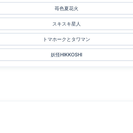
苺色夏花火
スキスキ星人
トマホークとタワマン
妖怪HIKKOSHI