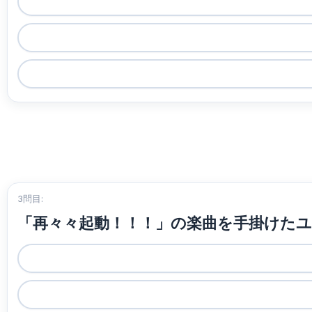
3問目:
「再々々起動！！！」の楽曲を手掛けた