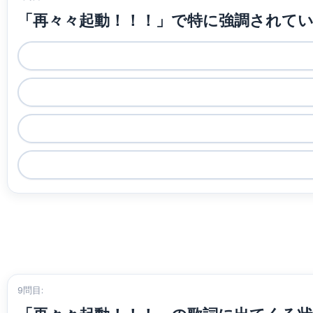
「再々々起動！！！」で特に強調されて
9問目: