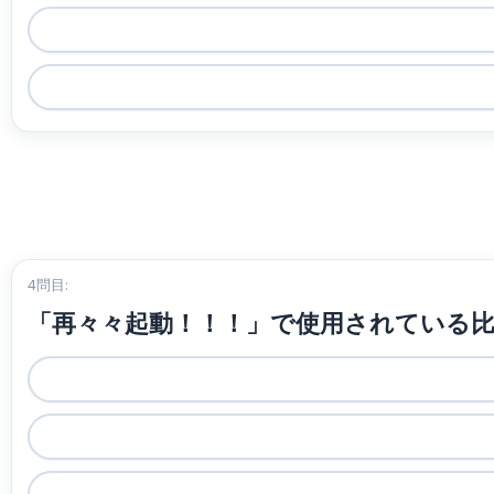
4問目:
「再々々起動！！！」で使用されている