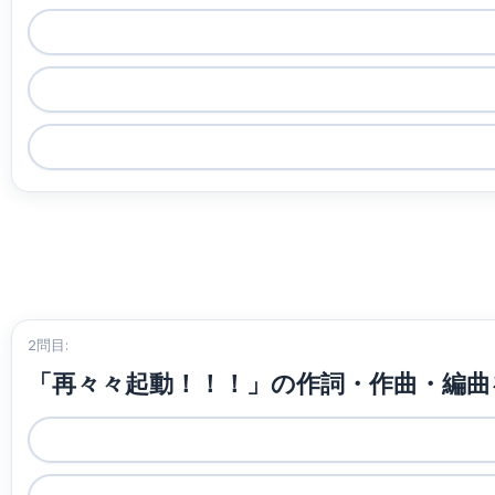
2問目:
「再々々起動！！！」の作詞・作曲・編