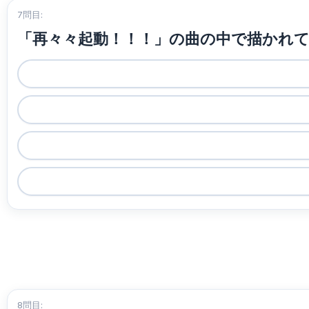
7問目:
「再々々起動！！！」の曲の中で描かれ
8問目: