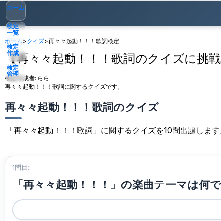
ホーム
検定
一覧
ホーム
>
クイズ
>
再々々起動！！！歌詞検定
検定
作成
【再々々起動！！！歌詞のクイズに挑戦
検定
管理
検定作成者:
らら
再々々起動！！！歌詞に関するクイズです。
ゲスト
▾
再々々起動！！！歌詞のクイズ
「再々々起動！！！歌詞」に関するクイズを10問出題しま
1問目:
「再々々起動！！！」の楽曲テーマは何