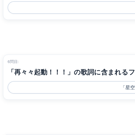
6問目:
「再々々起動！！！」の歌詞に含まれる
「星空