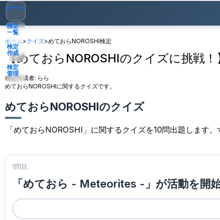
ホーム
検定
一覧
ホーム
>
クイズ
>
めておらNOROSHI検定
検定
作成
【めておらNOROSHIのクイズに挑戦！
検定
管理
検定作成者:
らら
めておらNOROSHIに関するクイズです。
ゲスト
▾
めておらNOROSHIのクイズ
「めておらNOROSHI」に関するクイズを10問出題しま
1問目:
「めておら - Meteorites -」が活動