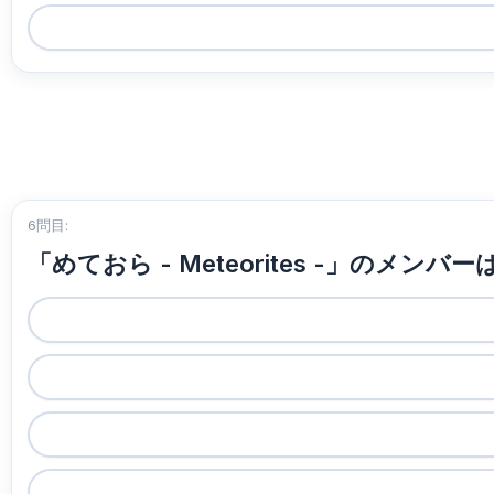
6問目:
「めておら - Meteorites -」のメンバ