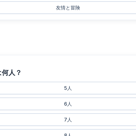
友情と冒険
ーは何人？
5人
6人
7人
8人