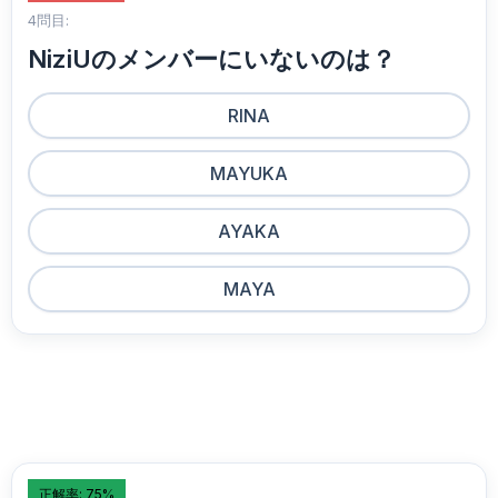
4問目:
NiziUのメンバーにいないのは？
RINA
MAYUKA
AYAKA
MAYA
正解率: 75%