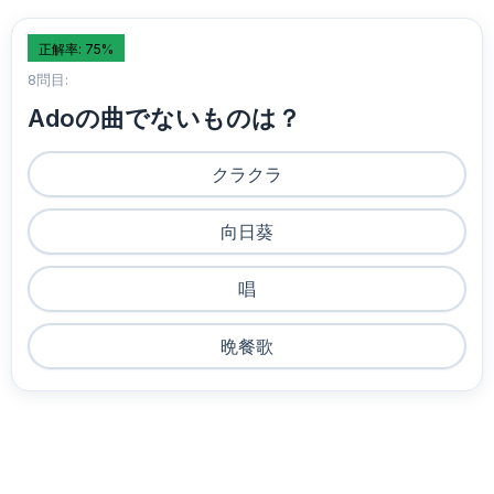
正解率: 75%
8問目:
Adoの曲でないものは？
クラクラ
向日葵
唱
晩餐歌