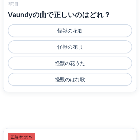
3問目:
Vaundyの曲で正しいのはどれ？
怪獣の花歌
怪獣の花唄
怪獣の花うた
怪獣のはな歌
正解率: 25%