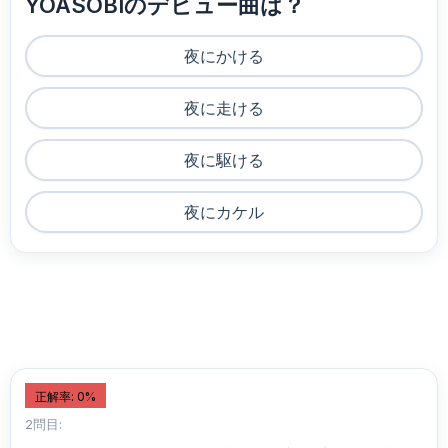
YOASOBIのデビュー曲は？
夜にかける
夜に走ける
夜に駆ける
夜にカケル
正解率: 0%
2問目: