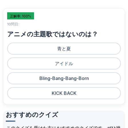
正解率: 100%
10問目:
アニメの主題歌ではないのは？
青と夏
アイドル
Bling-Bang-Bang-Born
KICK BACK
おすすめのクイズ