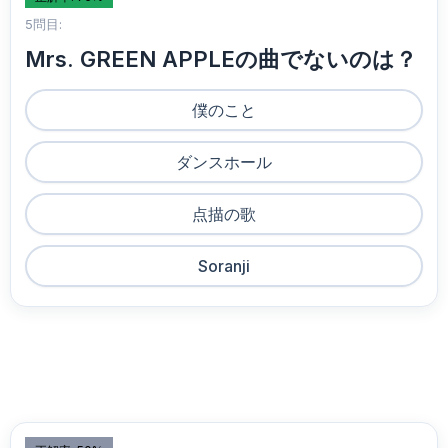
5問目:
Mrs. GREEN APPLEの曲でないのは？
僕のこと
ダンスホール
点描の歌
Soranji