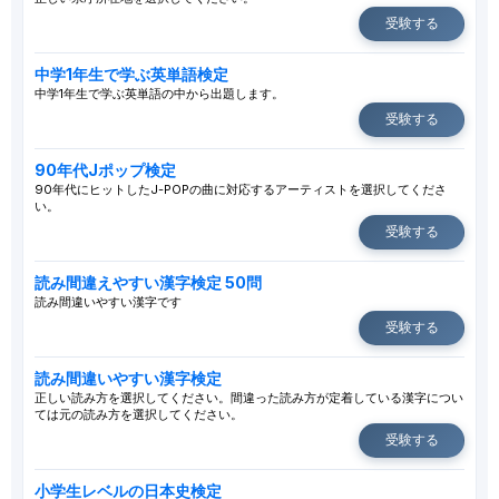
受験する
中学1年生で学ぶ英単語検定
中学1年生で学ぶ英単語の中から出題します。
受験する
90年代Jポップ検定
90年代にヒットしたJ-POPの曲に対応するアーティストを選択してくださ
い。
受験する
読み間違えやすい漢字検定 50問
読み間違いやすい漢字です
受験する
読み間違いやすい漢字検定
正しい読み方を選択してください。間違った読み方が定着している漢字につい
ては元の読み方を選択してください。
受験する
小学生レベルの日本史検定