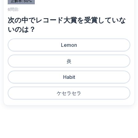
正解率: 50%
6問目:
次の中でレコード大賞を受賞していな
いのは？
Lemon
炎
Habit
ケセラセラ