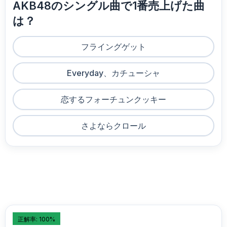
AKB48のシングル曲で1番売上げた曲
は？
フライングゲット
Everyday、カチューシャ
恋するフォーチュンクッキー
さよならクロール
正解率: 100%