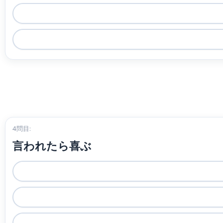
4問目:
言われたら喜ぶ