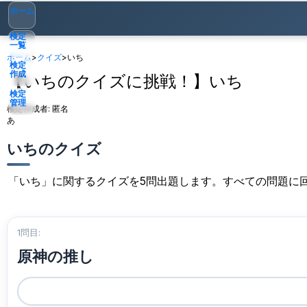
ホーム
検定
一覧
ホーム
>
クイズ
>
いち
検定
作成
【いちのクイズに挑戦！】いち
検定
管理
検定作成者:
匿名
あ
ゲスト
▾
いちのクイズ
「いち」に関するクイズを5問出題します。すべての問題に
1問目:
原神の推し