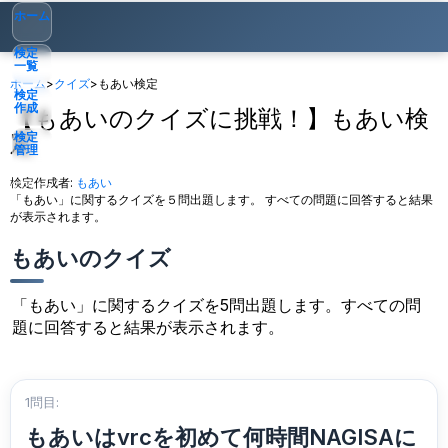
ホーム
検定
一覧
ホーム
>
クイズ
>
もあい検定
検定
作成
【もあいのクイズに挑戦！】もあい検
定
検定
管理
検定作成者:
もあい
ゲスト
▾
「もあい」に関するクイズを５問出題します。 すべての問題に回答すると結果
が表示されます。
もあいのクイズ
「もあい」に関するクイズを5問出題します。すべての問
題に回答すると結果が表示されます。
1問目:
もあいはvrcを初めて何時間NAGISAに