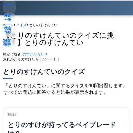
ホーム
検定
一覧
ホーム
>
クイズ
>
とりのすけんてい
検定
作成
【とりのすけんていのクイズに挑
戦！】とりのすけんてい
検定
管理
検定作成者:
のすけたろとり
ゲスト
▾
おれがとりのすけたろうだーー！！
とりのすけんていのクイズ
「とりのすけんてい」に関するクイズを10問出題します。
すべての問題に回答すると結果が表示されます。
1問目:
とりのすけが持ってるベイブレード