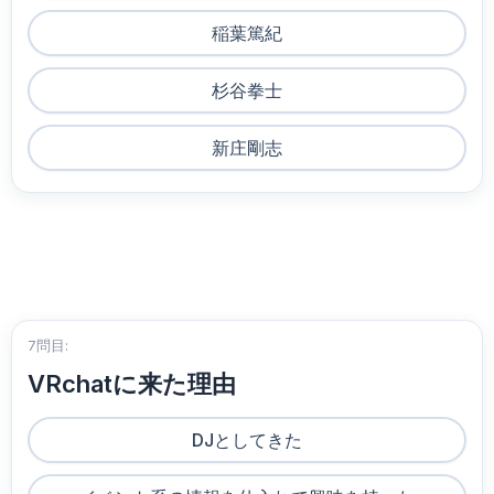
稲葉篤紀
杉谷拳士
新庄剛志
7問目:
VRchatに来た理由
DJとしてきた