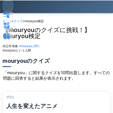
ホーム
検定
一覧
ホーム
>
クイズ
>
mouryou検定
検定
作成
【mouryouのクイズに挑戦！】
mouryou検定
検定
管理
検定作成者:
mouryou_VRC
ゲスト
▾
mouryouという人間
mouryouのクイズ
「mouryou」に関するクイズを10問出題します。すべての
問題に回答すると結果が表示されます。
1問目:
人生を変えたアニメ