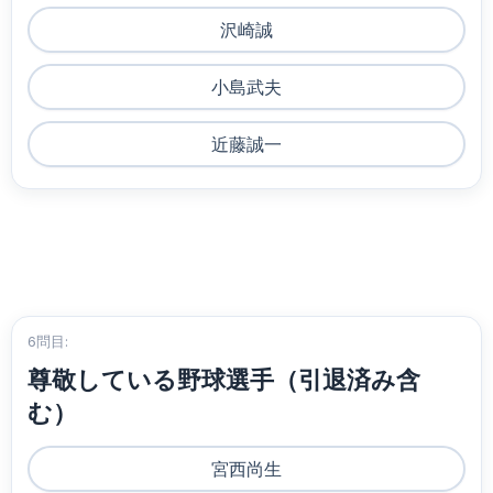
沢崎誠
小島武夫
近藤誠一
6問目:
尊敬している野球選手（引退済み含
む）
宮西尚生