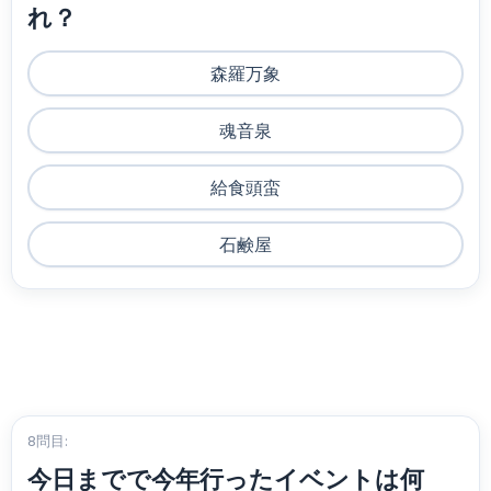
れ？
森羅万象
魂音泉
給食頭蛮
石鹸屋
8問目:
今日までで今年行ったイベントは何