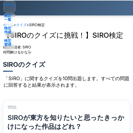
ホーム
検定
一覧
ホーム
>
クイズ
>
SIRO検定
検定
作成
【SIROのクイズに挑戦！】SIRO検定
検定
管理
検定作成者:
SIRO
何問解けるかな🦭
ゲスト
▾
SIROのクイズ
「SIRO」に関するクイズを10問出題します。すべての問題
に回答すると結果が表示されます。
1問目:
SIROが東方を知りたいと思ったきっか
けになった作品はどれ？