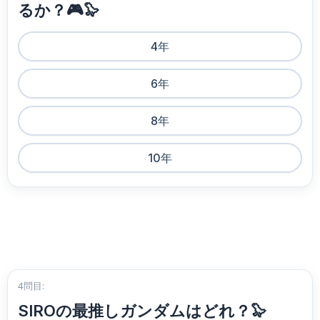
るか？🎮🦭
4年
6年
8年
10年
4問目:
SIROの最推しガンダムはどれ？🦭