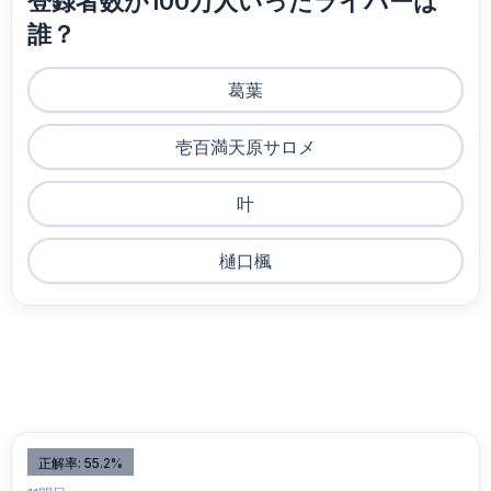
登録者数が100万人いったライバーは
誰？
葛葉
壱百満天原サロメ
叶
樋口楓
正解率: 55.2%