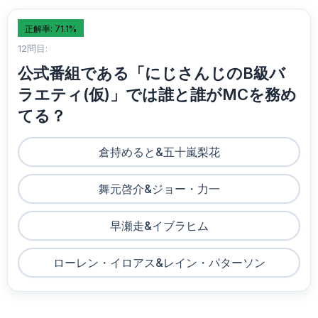
正解率: 71.1%
12問目:
公式番組である「にじさんじのB級バ
ラエティ(仮)」では誰と誰がMCを務め
てる？
倉持めると&五十嵐梨花
舞元啓介&ジョー・力一
早瀬走&イブラヒム
ローレン・イロアス&レイン・パターソン