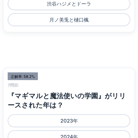
渋谷ハジメとドーラ
月ノ美兎と樋口楓
正解率: 58.2%
7問目:
『マギマルと魔法使いの学園』がリリ
ースされた年は？
2023年
2024年