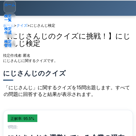
ホーム
検定
一覧
ホーム
>
クイズ
>
にじさんじ検定
検定
作成
【にじさんじのクイズに挑戦！】にじ
さんじ検定
検定
管理
検定作成者:
匿名
ゲスト
▾
にじさんじに関するクイズです。
にじさんじのクイズ
「にじさんじ」に関するクイズを15問出題します。すべて
の問題に回答すると結果が表示されます。
正解率: 95.5%
1問目: