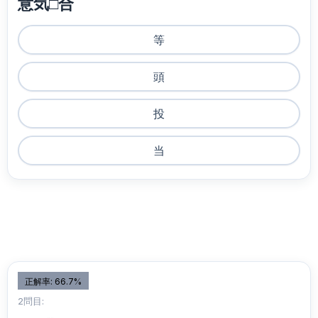
意気□合
等
頭
投
当
正解率: 66.7%
2問目: