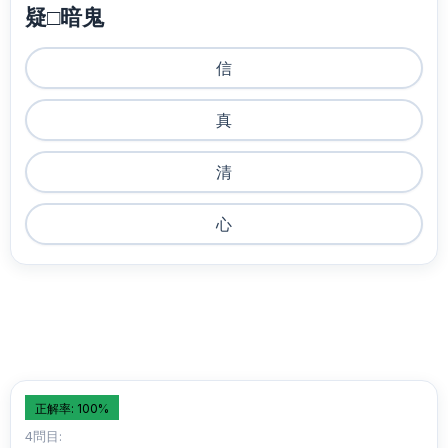
疑□暗鬼
信
真
清
心
正解率: 100%
4問目: