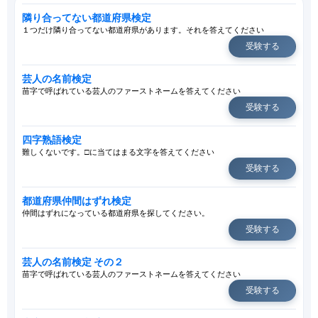
隣り合ってない都道府県検定
１つだけ隣り合ってない都道府県があります。それを答えてください
受験する
芸人の名前検定
苗字で呼ばれている芸人のファーストネームを答えてください
受験する
四字熟語検定
難しくないです。□に当てはまる文字を答えてください
受験する
都道府県仲間はずれ検定
仲間はずれになっている都道府県を探してください。
受験する
芸人の名前検定 その２
苗字で呼ばれている芸人のファーストネームを答えてください
受験する