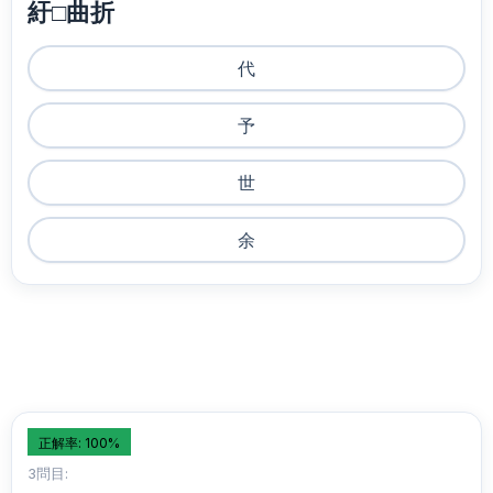
紆□曲折
代
予
世
余
正解率: 100%
3問目: