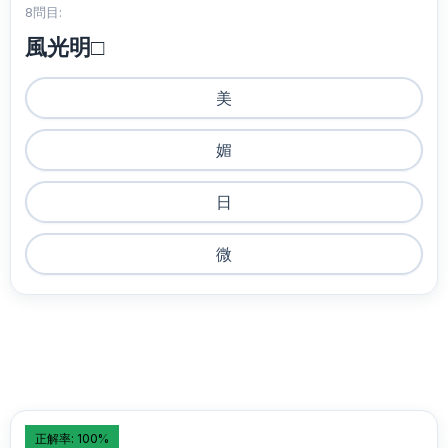
8問目:
風光明□
美
媚
日
微
正解率: 100%