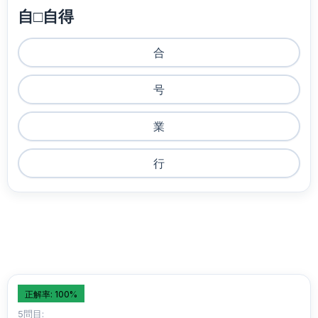
自□自得
合
号
業
行
正解率: 100%
5問目: