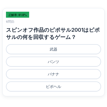
正解率: 81.8%
6問目:
スピンオフ作品のピポサル2001はピポ
サルの何を回収するゲーム？
武器
パンツ
バナナ
ピポヘル