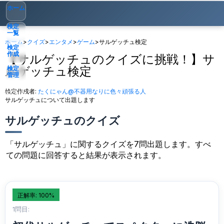
ホーム
検定
一覧
ホーム
>
クイズ
>
エンタメ
>
ゲーム
>
サルゲッチュ検定
検定
作成
【サルゲッチュのクイズに挑戦！】サ
ルゲッチュ検定
検定
管理
検定作成者:
たくにゃん@不器用なりに色々頑張る人
ゲスト
▾
サルゲッチュについて出題します
サルゲッチュのクイズ
「サルゲッチュ」に関するクイズを7問出題します。すべ
ての問題に回答すると結果が表示されます。
正解率: 100%
1問目: