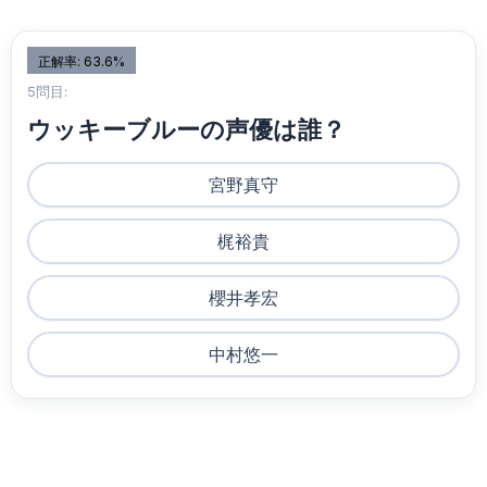
正解率: 63.6%
5問目:
ウッキーブルーの声優は誰？
宮野真守
梶裕貴
櫻井孝宏
中村悠一