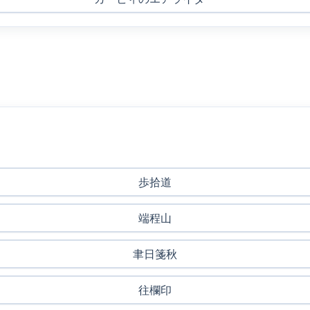
歩拾道
端程山
聿日箋秋
往欄印