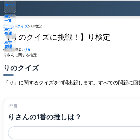
ホーム
検定
一覧
ホーム
>
クイズ
>
り検定
検定
作成
【りのクイズに挑戦！】り検定
検定
管理
検定作成者:
り🍵
りさんに関する検定
ゲスト
▾
りのクイズ
「り」に関するクイズを11問出題します。すべての問題に回
1問目:
りさんの1番の推しは？