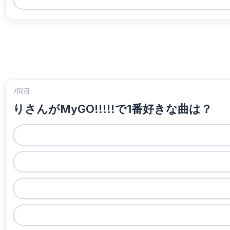
7問目:
りさんがMyGO!!!!!で1番好きな曲は？