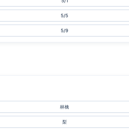
5/1
5/5
5/9
林檎
梨