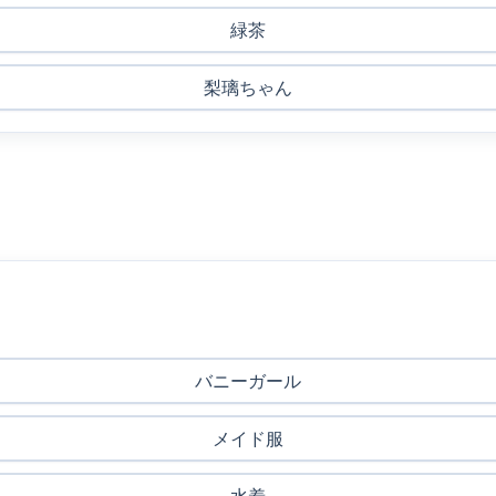
緑茶
梨璃ちゃん
バニーガール
メイド服