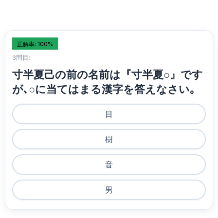
正解率: 100%
3問目:
寸半夏己の前の名前は『寸半夏○』です
が､○に当てはまる漢字を答えなさい｡
目
樹
音
男