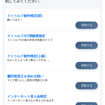
戦してみてください。
クトゥルフ創作検定(匠)
解いてみろ！
受験する
クトゥルフOC理解度検定
クトゥルフOC達の外見や内面のクイズ
受験する
クトゥルフ創作検定(上級)
わかったらもう言う事ないですね…｡
受験する
藤田悠里王を決める戦い
マジで暇つぶし｡悠里の問題だけ😘
受験する
インターネット老人会検定
インターネット老人なら答えられるはず。