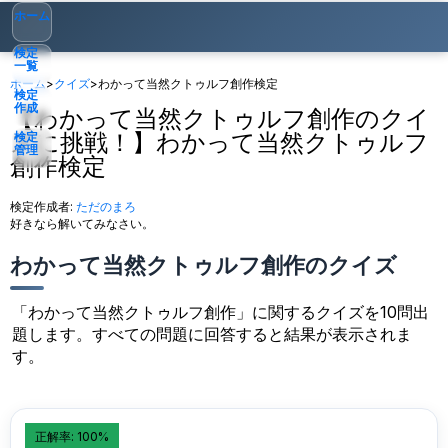
ホーム
検定
一覧
ホーム
>
クイズ
>
わかって当然クトゥルフ創作検定
検定
作成
【わかって当然クトゥルフ創作のクイ
ズに挑戦！】わかって当然クトゥルフ
検定
管理
創作検定
ゲスト
▾
検定作成者:
ただのまろ
好きなら解いてみなさい。
わかって当然クトゥルフ創作のクイズ
「わかって当然クトゥルフ創作」に関するクイズを10問出
題します。すべての問題に回答すると結果が表示されま
す。
正解率: 100%