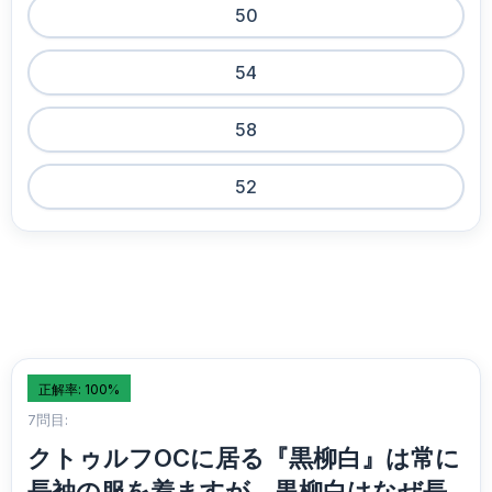
50
54
58
52
正解率: 100%
7問目:
クトゥルフOCに居る『黒柳白』は常に
長袖の服を着ますが、黒柳白はなぜ長