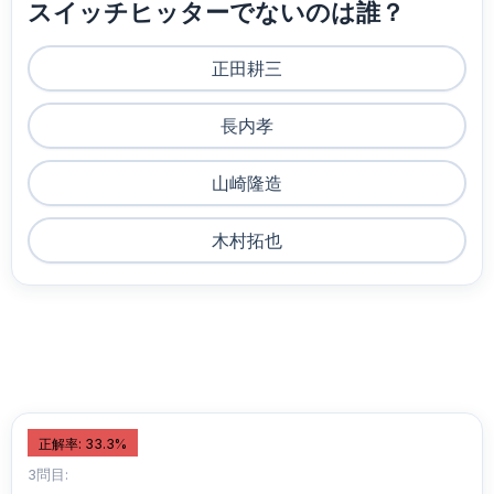
スイッチヒッターでないのは誰？
正田耕三
長内孝
山崎隆造
木村拓也
正解率: 33.3%
3問目: