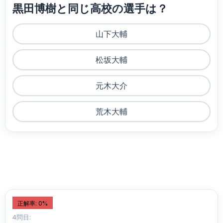
黒田博樹と同じ高校の選手は？
山下大輔
松坂大輔
元木大介
荒木大輔
正解率: 0%
4問目: