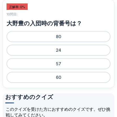
正解率: 0%
10問目:
大野豊の入団時の背番号は？
80
24
57
60
おすすめのクイズ
このクイズを受けた方におすすめのクイズです。ぜひ挑
戦してみてください。