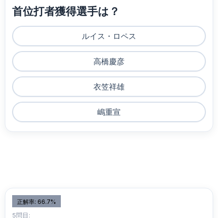
首位打者獲得選手は？
ルイス・ロペス
高橋慶彦
衣笠祥雄
嶋重宣
正解率: 66.7%
5問目: