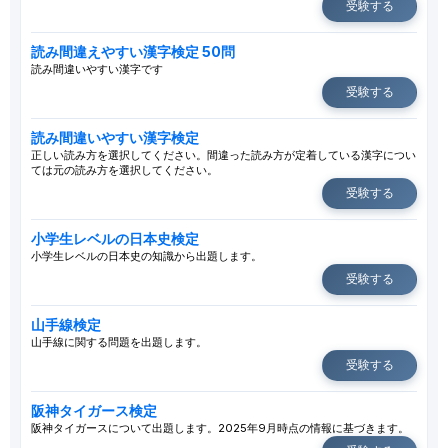
受験する
読み間違えやすい漢字検定 50問
読み間違いやすい漢字です
受験する
読み間違いやすい漢字検定
正しい読み方を選択してください。間違った読み方が定着している漢字につい
ては元の読み方を選択してください。
受験する
小学生レベルの日本史検定
小学生レベルの日本史の知識から出題します。
受験する
山手線検定
山手線に関する問題を出題します。
受験する
阪神タイガース検定
阪神タイガースについて出題します。2025年9月時点の情報に基づきます。