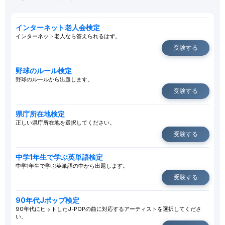
インターネット老人会検定
インターネット老人なら答えられるはず。
受験する
野球のルール検定
野球のルールから出題します。
受験する
県庁所在地検定
正しい県庁所在地を選択してください。
受験する
中学1年生で学ぶ英単語検定
中学1年生で学ぶ英単語の中から出題します。
受験する
90年代Jポップ検定
90年代にヒットしたJ-POPの曲に対応するアーティストを選択してくださ
い。