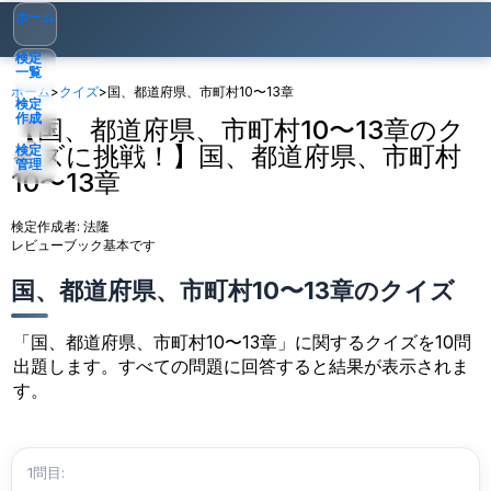
ホーム
検定
一覧
ホーム
>
クイズ
>
国、都道府県、市町村10〜13章
検定
作成
【国、都道府県、市町村10〜13章のク
イズに挑戦！】国、都道府県、市町村
検定
管理
10〜13章
ゲスト
▾
検定作成者:
法隆
レビューブック基本です
国、都道府県、市町村10〜13章のクイズ
「国、都道府県、市町村10〜13章」に関するクイズを10問
出題します。すべての問題に回答すると結果が表示されま
す。
1問目: