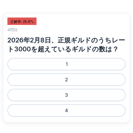
正解率: 25.6%
4問目:
2026年2月8日、正規ギルドのうちレー
ト3000を超えているギルドの数は？
1
2
3
4