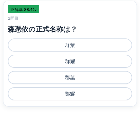
正解率: 88.4%
2問目:
森憑依の正式名称は？
群葉
群耀
郡葉
郡耀