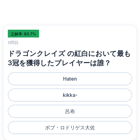
正解率: 83.7%
5問目:
ドラゴンクレイズ の紅白において最も
3冠を獲得したプレイヤーは誰？
Haten
kikka-
呂布
ボブ・ロドリゲス大佐