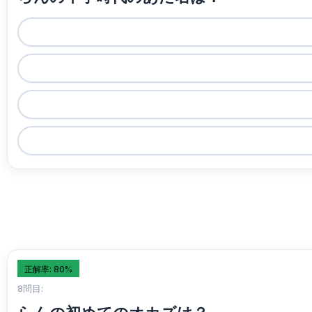
正解率: 80%
8問目: