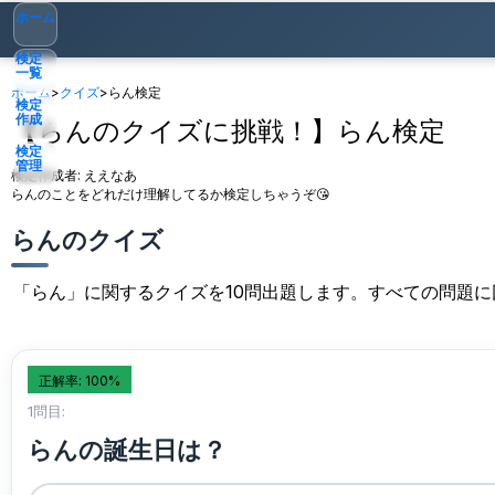
ホーム
検定
一覧
ホーム
>
クイズ
>
らん検定
検定
作成
【らんのクイズに挑戦！】らん検定
検定
管理
検定作成者:
ええなあ
らんのことをどれだけ理解してるか検定しちゃうぞ😘
ゲスト
▾
らんのクイズ
「らん」に関するクイズを10問出題します。すべての問題
正解率: 100%
1問目:
らんの誕生日は？