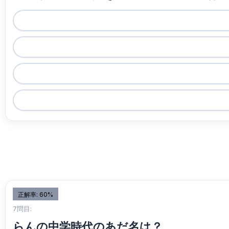
正解率: 60%
7問目:
らんの中学時代のあだ名は？