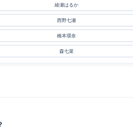
綾瀬はるか
西野七瀬
橋本環奈
森七菜
？