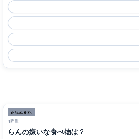
正解率: 60%
4問目:
らんの嫌いな食べ物は？