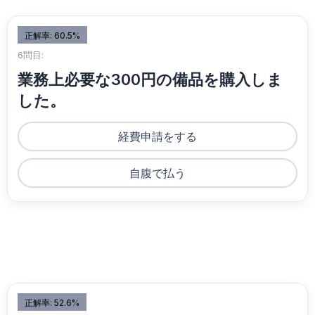
正解率: 60.5%
6問目:
業務上必要な300円の備品を購入しま
した。
経費申請をする
自腹で払う
正解率: 52.6%