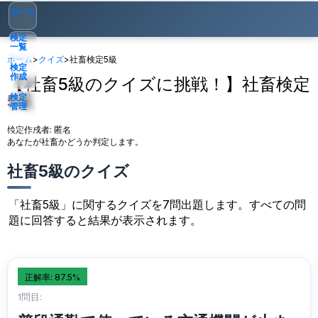
ホーム
検定
一覧
ホーム
>
クイズ
>
社畜検定5級
検定
作成
【社畜5級のクイズに挑戦！】社畜検定
5級
検定
管理
検定作成者:
匿名
ゲスト
▾
あなたが社畜かどうか判定します。
社畜5級のクイズ
「社畜5級」に関するクイズを7問出題します。すべての問
題に回答すると結果が表示されます。
正解率: 87.5%
1問目: