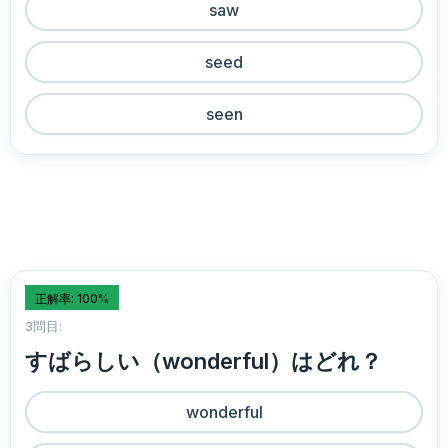
saw
seed
seen
正解率: 100%
3問目:
すばらしい（wonderful）はどれ？
wonderful