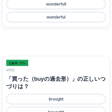
wonderfull
wanderful
正解率: 75%
4問目:
「買った（buyの過去形）」の正しいつ
づりは？
brought