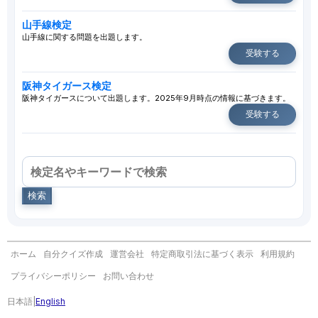
山手線検定
山手線に関する問題を出題します。
受験する
阪神タイガース検定
阪神タイガースについて出題します。2025年9月時点の情報に基づきます。
受験する
検索
ホーム
自分クイズ作成
運営会社
特定商取引法に基づく表示
利用規約
プライバシーポリシー
お問い合わせ
日本語
|
English