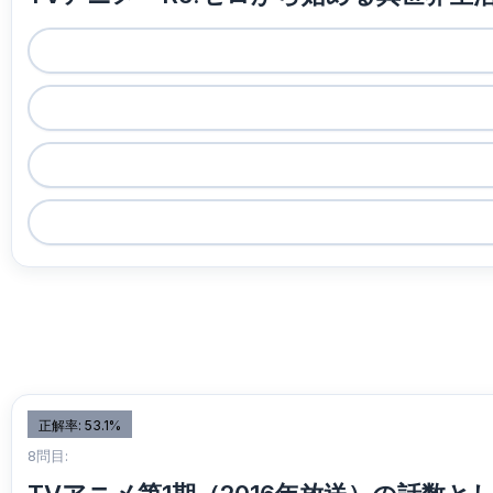
正解率: 53.1%
8問目: