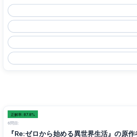
正解率: 87.8%
6問目:
『Re:ゼロから始める異世界生活』の原