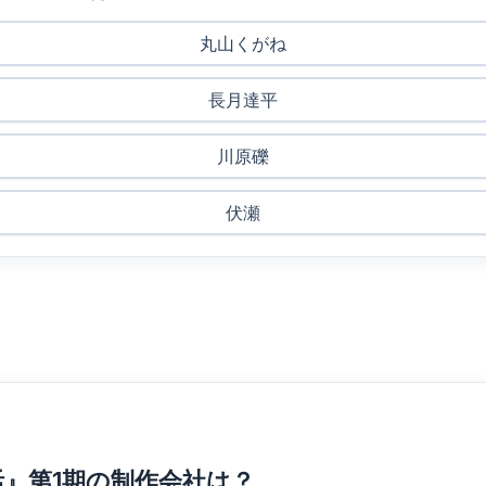
丸山くがね
長月達平
川原礫
伏瀬
活』第1期の制作会社は？