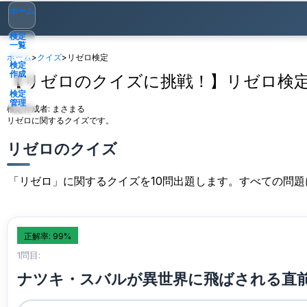
ホーム
検定
一覧
ホーム
>
クイズ
>
リゼロ検定
検定
作成
【リゼロのクイズに挑戦！】リゼロ検
検定
管理
検定作成者:
まさまる
リゼロに関するクイズです。
ゲスト
▾
リゼロのクイズ
「リゼロ」に関するクイズを10問出題します。すべての問
正解率: 99%
1問目:
ナツキ・スバルが異世界に飛ばされる直