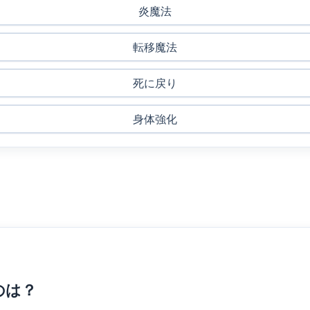
炎魔法
転移魔法
死に戻り
身体強化
のは？