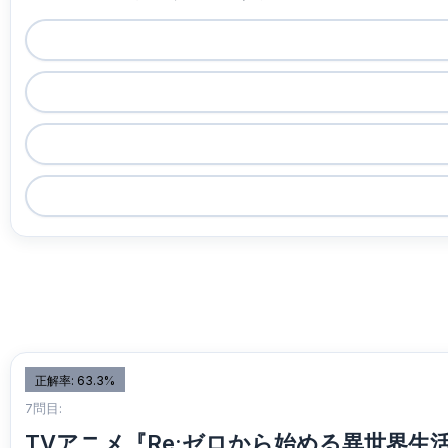
正解率: 63.3%
7問目:
TVアニメ『Re:ゼロから始める異世界生