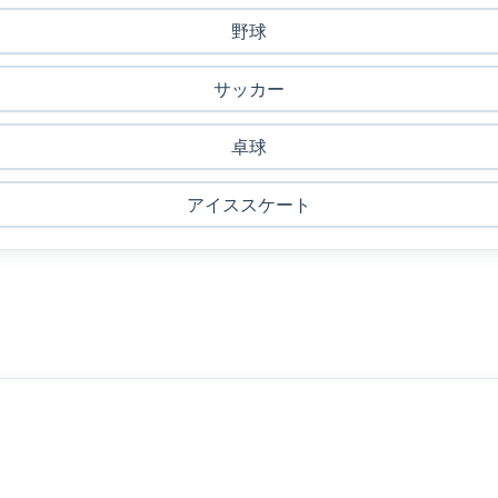
野球
サッカー
卓球
アイススケート