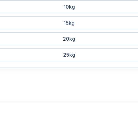
10kg
15kg
20kg
25kg