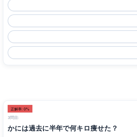
正解率: 0%
3問目:
かには過去に半年で何キロ痩せた？