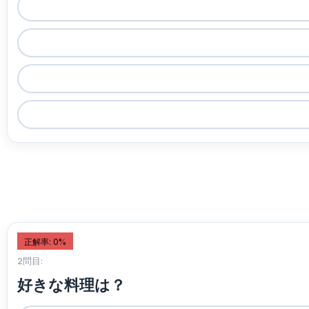
正解率: 0%
2問目:
好きな料理は？