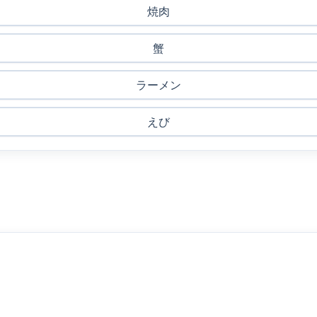
焼肉
蟹
ラーメン
えび