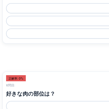
正解率: 0%
6問目:
好きな肉の部位は？