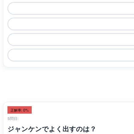
正解率: 0%
5問目:
ジャンケンでよく出すのは？