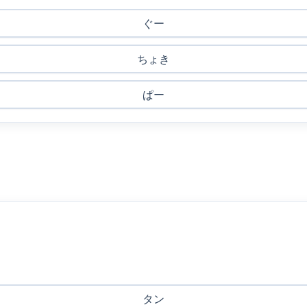
ぐー
ちょき
ぱー
タン