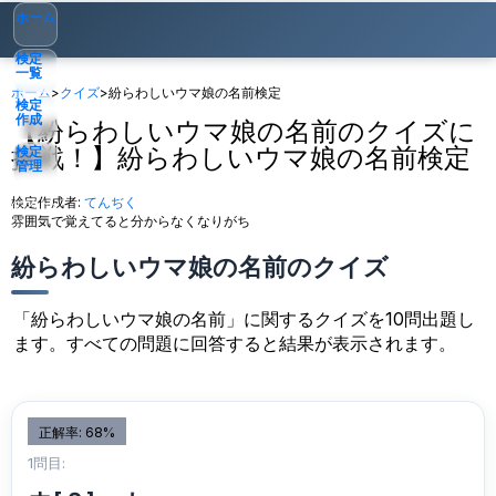
ホーム
検定
一覧
ホーム
>
クイズ
>
紛らわしいウマ娘の名前検定
検定
作成
【紛らわしいウマ娘の名前のクイズに
挑戦！】紛らわしいウマ娘の名前検定
検定
管理
検定作成者:
てんぢく
ゲスト
▾
雰囲気で覚えてると分からなくなりがち
紛らわしいウマ娘の名前のクイズ
「紛らわしいウマ娘の名前」に関するクイズを10問出題し
ます。すべての問題に回答すると結果が表示されます。
正解率: 68%
1問目: