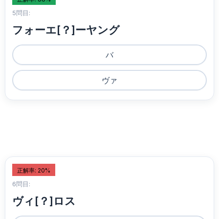
5問目:
フォーエ[？]ーヤング
バ
ヴァ
正解率: 20%
6問目:
ヴィ[？]ロス