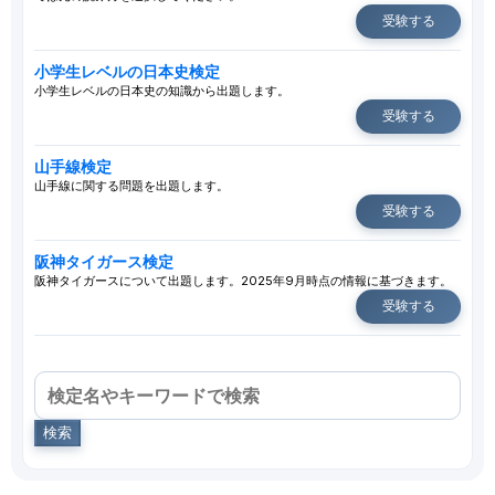
受験する
小学生レベルの日本史検定
小学生レベルの日本史の知識から出題します。
受験する
山手線検定
山手線に関する問題を出題します。
受験する
阪神タイガース検定
阪神タイガースについて出題します。2025年9月時点の情報に基づきます。
受験する
検索