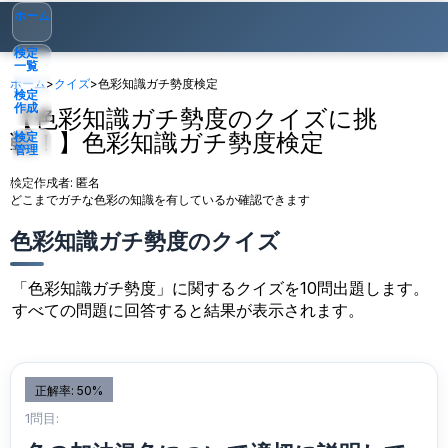
ホーム
検定
一覧
ホーム
>
クイズ
>
色彩知識ガチ勢度検定
検定
作成
【色彩知識ガチ勢度のクイズに挑
戦！】色彩知識ガチ勢度検定
検定
管理
検定作成者:
匿名
ゲスト
▾
どこまでガチな色彩の知識を有しているか確認できます
色彩知識ガチ勢度のクイズ
「色彩知識ガチ勢度」に関するクイズを10問出題します。
すべての問題に回答すると結果が表示されます。
正解率: 50%
1問目: