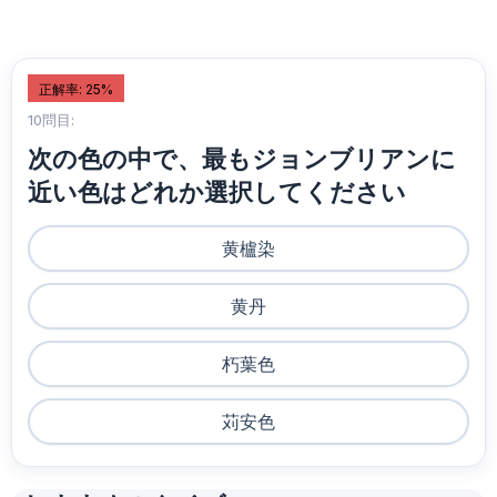
正解率: 25%
10問目:
次の色の中で、最もジョンブリアンに
近い色はどれか選択してください
黄櫨染
黄丹
朽葉色
苅安色