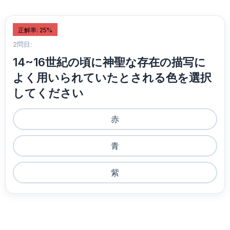
正解率: 25%
2問目:
14~16世紀の頃に神聖な存在の描写に
よく用いられていたとされる色を選択
してください
赤
青
紫