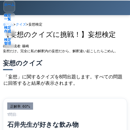
ホーム
検定
一覧
ホーム
>
クイズ
>
妄想検定
検定
作成
【妄想のクイズに挑戦！】妄想検定
検定
管理
検定作成者:
篠崎
妄想だけ。完全に私の解釈内の妄想だから、解釈違い起こしたらごめん。
ゲスト
▾
妄想のクイズ
「妄想」に関するクイズを8問出題します。すべての問題
に回答すると結果が表示されます。
正解率: 60%
1問目:
石井先生が好きな飲み物