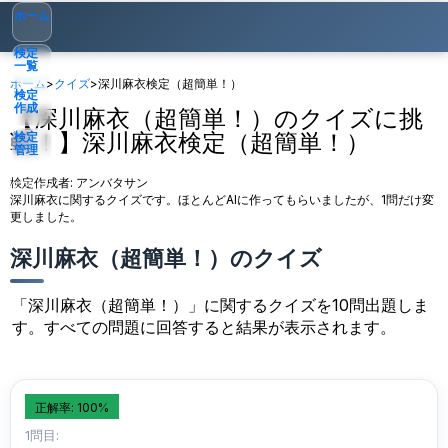
ホーム
検定
一覧
ホーム
>
クイズ
>
深川麻衣検定（超簡単！）
検定
作成
【深川麻衣（超簡単！）のクイズに挑
戦！】深川麻衣検定（超簡単！）
検定
管理
検定作成者:
アンバタサン
ゲスト
▾
深川麻衣に関するクイズです。ほとんどAIに作ってもらいましたが、1問だけ変
更しました。
深川麻衣（超簡単！）のクイズ
「深川麻衣（超簡単！）」に関するクイズを10問出題しま
す。すべての問題に回答すると結果が表示されます。
正解率: 100%
1問目: