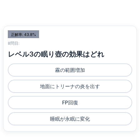
正解率: 43.8%
8問目:
レベル3の眠り壺の効果はどれ
霧の範囲増加
地面にトリーナの炎を出す
FP回復
睡眠が永眠に変化