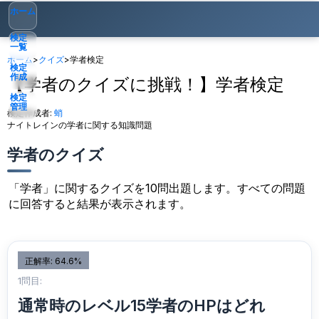
ホーム
検定
一覧
ホーム
>
クイズ
>
学者検定
検定
作成
【学者のクイズに挑戦！】学者検定
検定
管理
検定作成者:
蛸
ナイトレインの学者に関する知識問題
ゲスト
▾
学者のクイズ
「学者」に関するクイズを10問出題します。すべての問題
に回答すると結果が表示されます。
正解率: 64.6%
1問目:
通常時のレベル15学者のHPはどれ