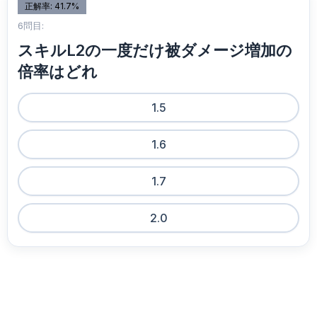
正解率: 41.7%
6問目:
スキルL2の一度だけ被ダメージ増加の
倍率はどれ
1.5
1.6
1.7
2.0