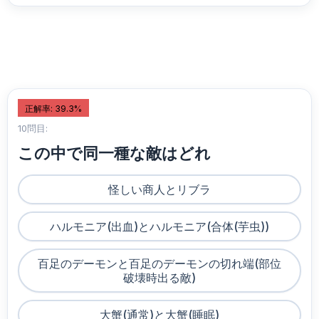
正解率: 39.3%
10問目:
この中で同一種な敵はどれ
怪しい商人とリブラ
ハルモニア(出血)とハルモニア(合体(芋虫))
百足のデーモンと百足のデーモンの切れ端(部位
破壊時出る敵)
大蟹(通常)と大蟹(睡眠)