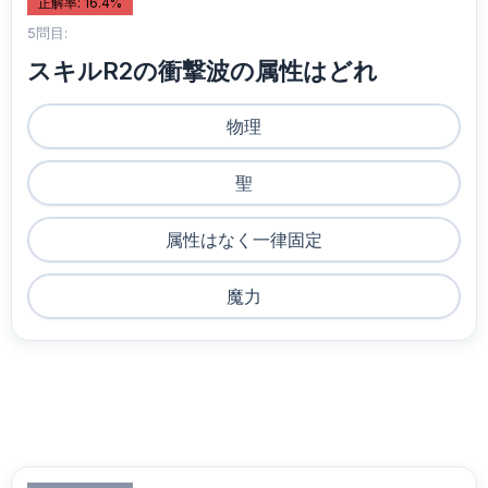
正解率: 16.4%
5問目:
スキルR2の衝撃波の属性はどれ
物理
聖
属性はなく一律固定
魔力