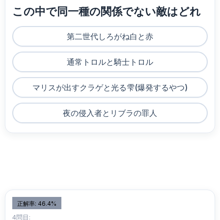
この中で同一種の関係でない敵はどれ
第二世代しろがね白と赤
通常トロルと騎士トロル
マリスが出すクラゲと光る雫(爆発するやつ)
夜の侵入者とリブラの罪人
正解率: 46.4%
4問目: