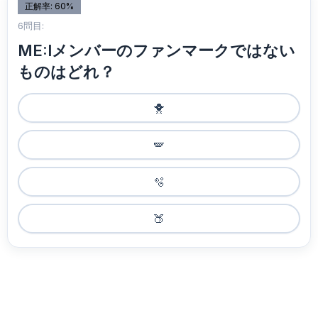
正解率: 60%
6問目:
ME:Iメンバーのファンマークではない
ものはどれ？
🐥
🪽‪
🫧
🍑