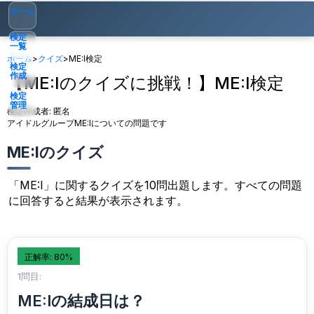
ホーム
検定
一覧
ホーム
>
クイズ
>
ME:I検定
検定
作成
【ME:Iのクイズに挑戦！】ME:I検定
検定
管理
検定作成者:
匿名
アイドルグループME:Iについての問題です
ゲスト
▾
ME:Iのクイズ
「ME:I」に関するクイズを10問出題します。すべての問題
に回答すると結果が表示されます。
正解率: 80%
1問目:
ME:Iの結成日は？