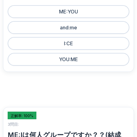
ME:YOU
and:me
I:CE
YOU:ME
正解率: 100%
3問目:
ME:Iは何人グループですか？？(結成