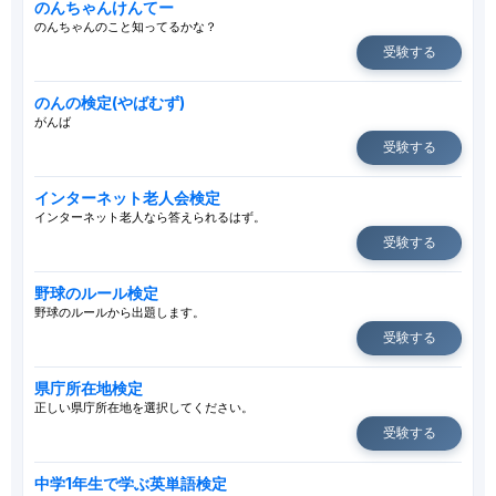
のんちゃんけんてー
のんちゃんのこと知ってるかな？
受験する
のんの検定(やばむず)
がんば
受験する
インターネット老人会検定
インターネット老人なら答えられるはず。
受験する
野球のルール検定
野球のルールから出題します。
受験する
県庁所在地検定
正しい県庁所在地を選択してください。
受験する
中学1年生で学ぶ英単語検定