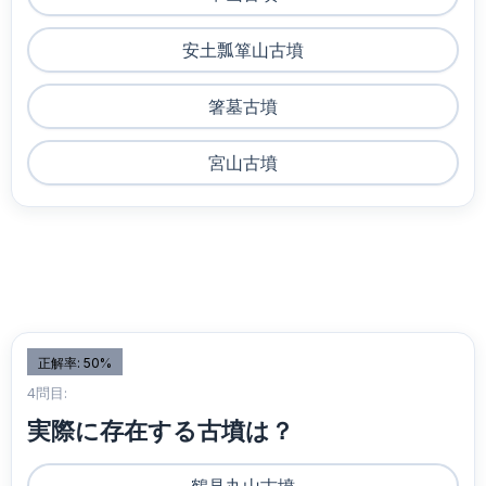
安土瓢箪山古墳
箸墓古墳
宮山古墳
正解率: 50%
4問目:
実際に存在する古墳は？