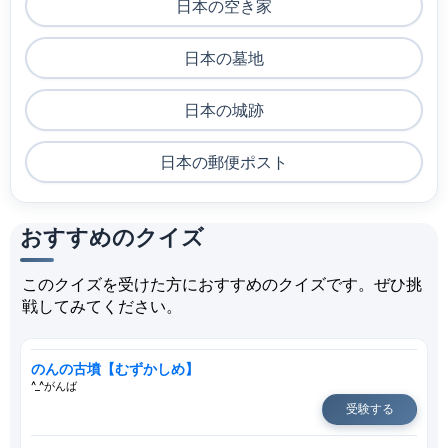
日本の空き家
日本の墓地
日本の城跡
日本の郵便ポスト
おすすめのクイズ
このクイズを受けた方におすすめのクイズです。ぜひ挑
戦してみてください。
のんの古墳【むずかしめ】
^_^がんば
受験する