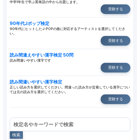
中学1年生で学ぶ英単語の中から出題します。
受験する
90年代Jポップ検定
90年代にヒットしたJ-POPの曲に対応するアーティストを選択してくださ
い。
受験する
読み間違えやすい漢字検定 50問
読み間違いやすい漢字です
受験する
読み間違いやすい漢字検定
正しい読み方を選択してください。間違った読み方が定着している漢字につい
ては元の読み方を選択してください。
受験する
検索