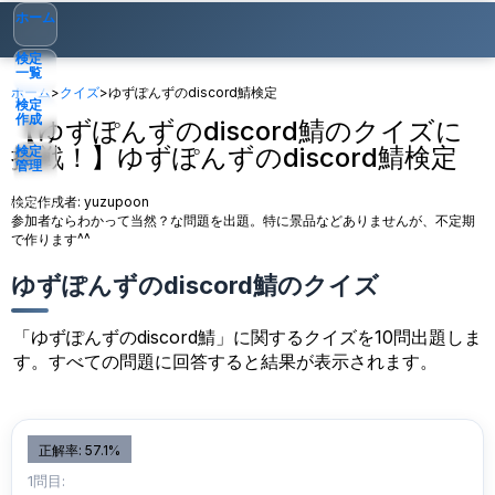
ホーム
検定
一覧
ホーム
>
クイズ
>
ゆずぽんずのdiscord鯖検定
検定
作成
【ゆずぽんずのdiscord鯖のクイズに
挑戦！】ゆずぽんずのdiscord鯖検定
検定
管理
検定作成者:
yuzupoon
ゲスト
▾
参加者ならわかって当然？な問題を出題。特に景品などありませんが、不定期
で作ります^^
ゆずぽんずのdiscord鯖のクイズ
「ゆずぽんずのdiscord鯖」に関するクイズを10問出題しま
す。すべての問題に回答すると結果が表示されます。
正解率: 57.1%
1問目: