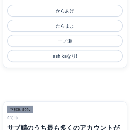
からあげ
たらまよ
一ノ瀬
ashikaなり!
正解率: 50%
9問目:
サブ鯖のうち最も多くのアカウントが