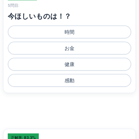
5問目:
今ほしいものは！？
時間
お金
健康
感動
正解率: 83.3%