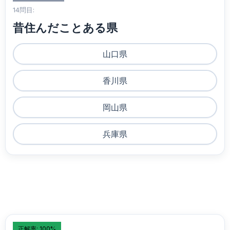
14問目:
昔住んだことある県
山口県
香川県
岡山県
兵庫県
正解率: 100%