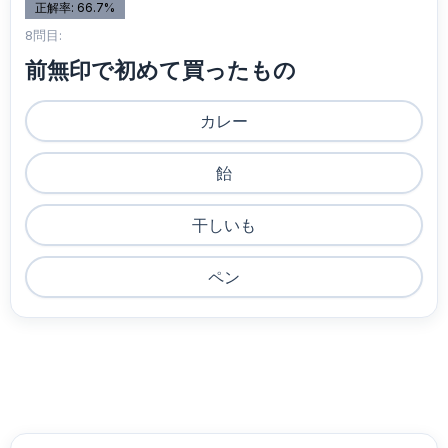
正解率: 66.7%
8問目:
前無印で初めて買ったもの
カレー
飴
干しいも
ペン