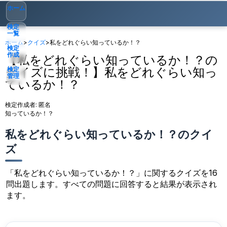
ホーム
検定
一覧
ホーム
>
クイズ
>
私をどれぐらい知っているか！？
検定
作成
【私をどれぐらい知っているか！？の
クイズに挑戦！】私をどれぐらい知っ
検定
管理
ているか！？
ゲスト
▾
検定作成者:
匿名
知っているか！？
私をどれぐらい知っているか！？のクイ
ズ
「私をどれぐらい知っているか！？」に関するクイズを16
問出題します。すべての問題に回答すると結果が表示され
ます。