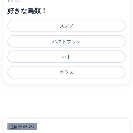
11問目:
好きな鳥類！
スズメ
ハクトウワシ
ハト
カラス
正解率: 66.7%