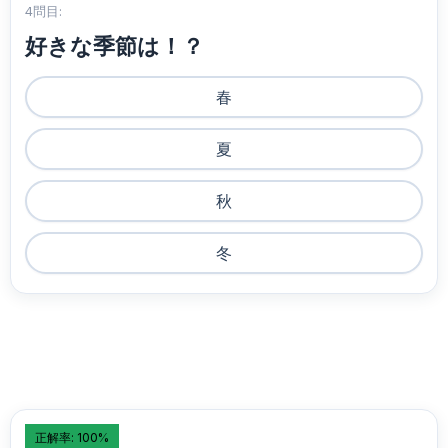
4問目:
好きな季節は！？
春
夏
秋
冬
正解率: 100%