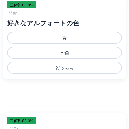
正解率: 83.3%
1問目:
好きなアルフォートの色
青
水色
どっちも
正解率: 83.3%
2問目: