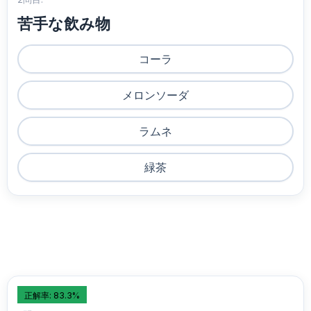
苦手な飲み物
コーラ
メロンソーダ
ラムネ
緑茶
正解率: 83.3%