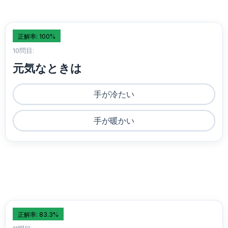
正解率: 100%
10問目:
元気なときは
手が冷たい
手が暖かい
正解率: 83.3%