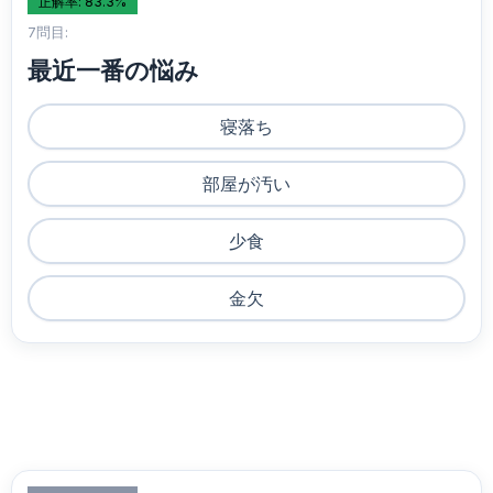
正解率: 83.3%
7問目:
最近一番の悩み
寝落ち
部屋が汚い
少食
金欠