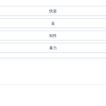
快楽
金
知性
暴力