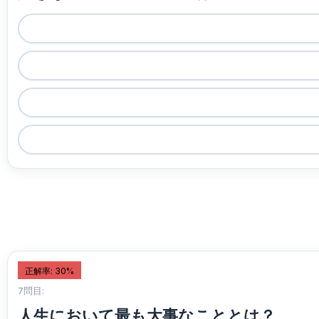
正解率: 30%
7問目:
人生において最も大事なこととは？