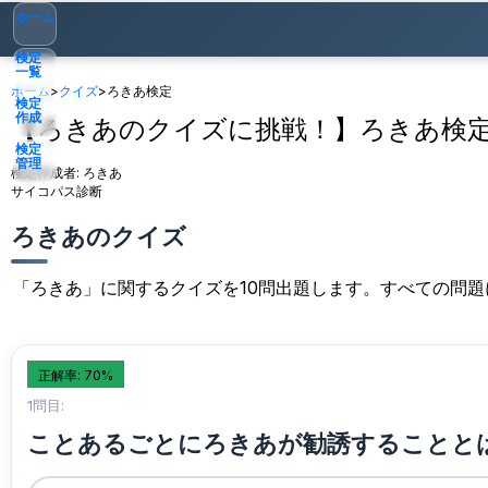
ホーム
検定
一覧
ホーム
>
クイズ
>
ろきあ検定
検定
作成
【ろきあのクイズに挑戦！】ろきあ検
検定
管理
検定作成者:
ろきあ
サイコパス診断
ゲスト
▾
ろきあのクイズ
「ろきあ」に関するクイズを10問出題します。すべての問
正解率: 70%
1問目:
ことあるごとにろきあが勧誘することと