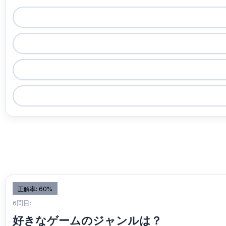
正解率: 60%
6問目:
好きなゲームのジャンルは？