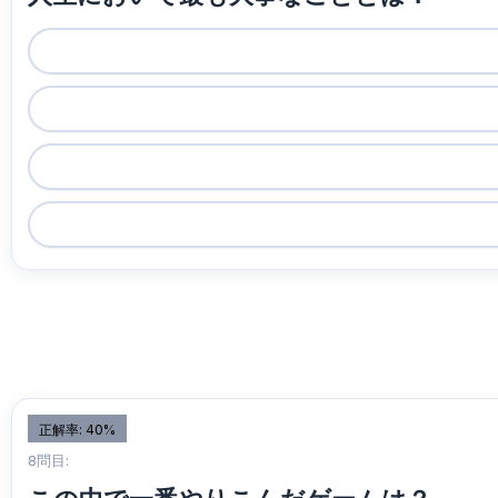
正解率: 40%
8問目: