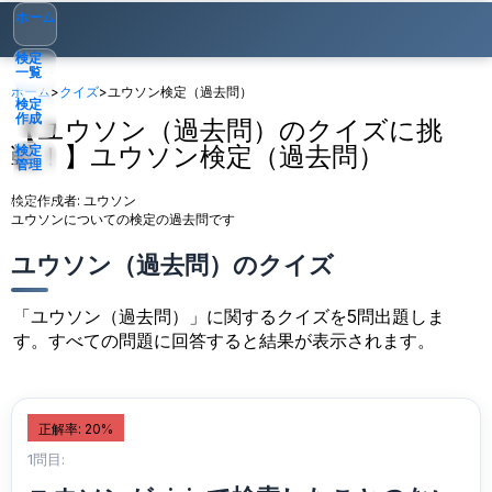
ホーム
検定
一覧
ホーム
>
クイズ
>
ユウソン検定（過去問）
検定
作成
【ユウソン（過去問）のクイズに挑
戦！】ユウソン検定（過去問）
検定
管理
検定作成者:
ユウソン
ゲスト
▾
ユウソンについての検定の過去問です
ユウソン（過去問）のクイズ
「ユウソン（過去問）」に関するクイズを5問出題しま
す。すべての問題に回答すると結果が表示されます。
正解率: 20%
1問目: