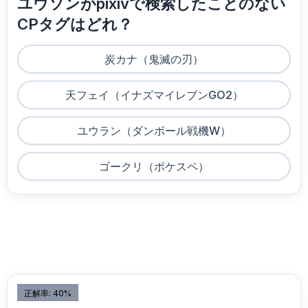
ユウソンがpixivで検索したことのない
CPタグはどれ？
炭カナ（鬼滅の刃）
天フェイ（イナズマイレブンGO2）
ユウラン（ダンボール戦機W）
ゴークリ（ポケスペ）
正解率: 40%