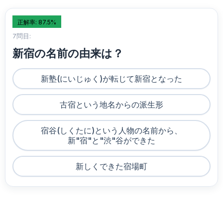
正解率: 87.5%
7問目:
新宿の名前の由来は？
新塾(にいじゅく)が転じて新宿となった
古宿という地名からの派生形
宿谷(しくたに)という人物の名前から、
新"宿"と"渋"谷ができた
新しくできた宿場町