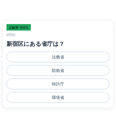
正解率: 100%
9問目:
新宿区にある省庁は？
法務省
防衛省
特許庁
環境省