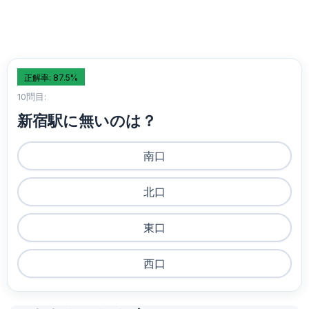
正解率: 87.5%
10問目:
新宿駅に無いのは？
南口
北口
東口
西口