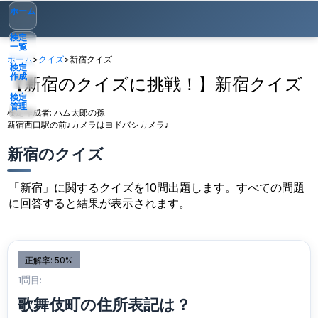
ホーム
検定
一覧
ホーム
>
クイズ
>
新宿クイズ
検定
作成
【新宿のクイズに挑戦！】新宿クイズ
検定
管理
検定作成者:
ハム太郎の孫
新宿西口駅の前♪カメラはヨドバシカメラ♪
ゲスト
▾
新宿のクイズ
「新宿」に関するクイズを10問出題します。すべての問題
に回答すると結果が表示されます。
正解率: 50%
1問目:
歌舞伎町の住所表記は？