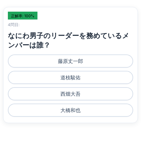
正解率: 100%
4問目:
なにわ男子のリーダーを務めているメ
ンバーは誰？
藤原丈一郎
道枝駿佑
西畑大吾
大橋和也