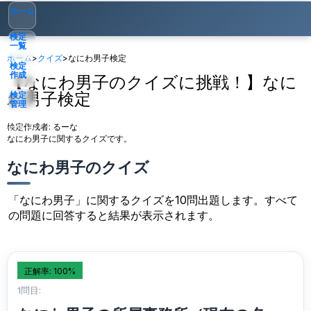
ホーム
検定
一覧
ホーム
>
クイズ
>
なにわ男子検定
検定
作成
【なにわ男子のクイズに挑戦！】なに
わ男子検定
検定
管理
検定作成者:
るーな
ゲスト
▾
なにわ男子に関するクイズです。
なにわ男子のクイズ
「なにわ男子」に関するクイズを10問出題します。すべて
の問題に回答すると結果が表示されます。
正解率: 100%
1問目: