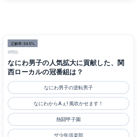
正解率: 54.5%
6問目:
なにわ男子の人気拡大に貢献した、関
西ローカルの冠番組は？
なにわ男子の逆転男子
なにわからAぇ! 風吹かせます！
熱闘甲子園
ザ少年倶楽部