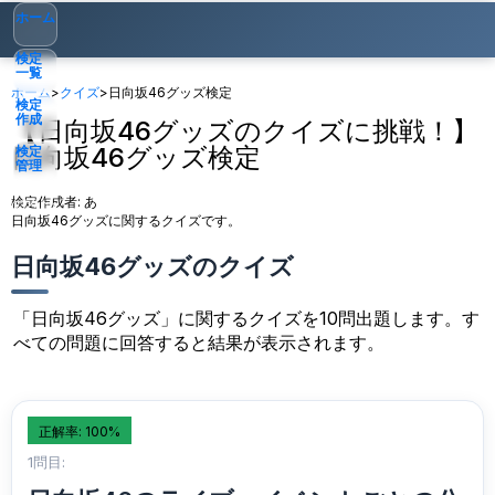
ホーム
検定
一覧
ホーム
>
クイズ
>
日向坂46グッズ検定
検定
作成
【日向坂46グッズのクイズに挑戦！】
日向坂46グッズ検定
検定
管理
検定作成者:
あ
ゲスト
▾
日向坂46グッズに関するクイズです。
日向坂46グッズのクイズ
「日向坂46グッズ」に関するクイズを10問出題します。す
べての問題に回答すると結果が表示されます。
正解率: 100%
1問目: